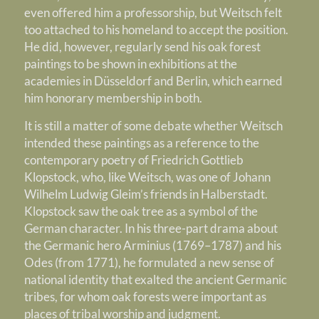
even offered him a professorship, but Weitsch felt
too attached to his homeland to accept the position.
He did, however, regularly send his oak forest
paintings to be shown in exhibitions at the
academies in Düsseldorf and Berlin, which earned
him honorary membership in both.
It is still a matter of some debate whether Weitsch
intended these paintings as a reference to the
contemporary poetry of Friedrich Gottlieb
Klopstock, who, like Weitsch, was one of Johann
Wilhelm Ludwig Gleim’s friends in Halberstadt.
Klopstock saw the oak tree as a symbol of the
German character. In his three-part drama about
the Germanic hero Arminius (1769–1787) and his
Odes (from 1771), he formulated a new sense of
national identity that exalted the ancient Germanic
tribes, for whom oak forests were important as
places of tribal worship and judgment.