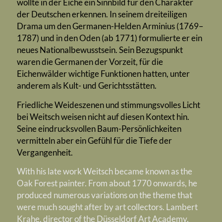
wollte in der Eiche ein Sinnbild für den Charakter
der Deutschen erkennen. In seinem dreiteiligen
Drama um den Germanen-Helden Arminius (1769–
1787) und in den Oden (ab 1771) formulierte er ein
neues Nationalbewusstsein. Sein Bezugspunkt
waren die Germanen der Vorzeit, für die
Eichenwälder wichtige Funktionen hatten, unter
anderem als Kult- und Gerichtsstätten.
Friedliche Weideszenen und stimmungsvolles Licht
bei Weitsch weisen nicht auf diesen Kontext hin.
Seine eindrucksvollen Baum-Persönlichkeiten
vermitteln aber ein Gefühl für die Tiefe der
Vergangenheit.
With his late work Weitsch became known as the
Oak Forest painter. From about 1770 onwards, he
produced numerous variations on the theme that
were much sought after by art collectors. Lambert
Krahe, director of the Düsseldorf Art Academy,