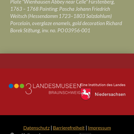
Plate “Wienhausen Abbey near Celle” Fürstenberg,
1763 – 1768 Painting: Pascha Johann Friedrich
Weitsch (Hessendamm 1723–1803 Salzdahlum)
Porcelain, overglaze enamels, gold decoration Richard
Borek Stiftung, inv. no. PO 03956-001
|
|
Datenschutz
Barrierefreiheit
Impressum